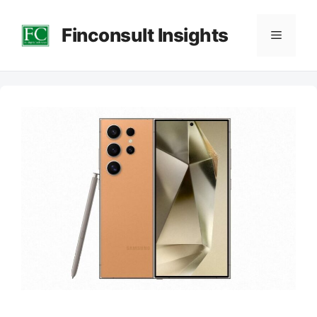
컨
Finconsult Insights
텐
메
츠
로
뉴
건
너
뛰
기