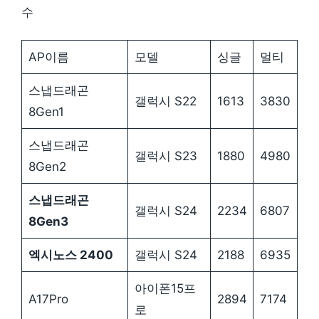
수
AP이름
모델
싱글
멀티
스냅드래곤
갤럭시 S22
1613
3830
8Gen1
스냅드래곤
갤럭시 S23
1880
4980
8Gen2
스냅드래곤
갤럭시 S24
2234
6807
8Gen3
엑시노스 2400
갤럭시 S24
2188
6935
아이폰15프
A17Pro
2894
7174
로