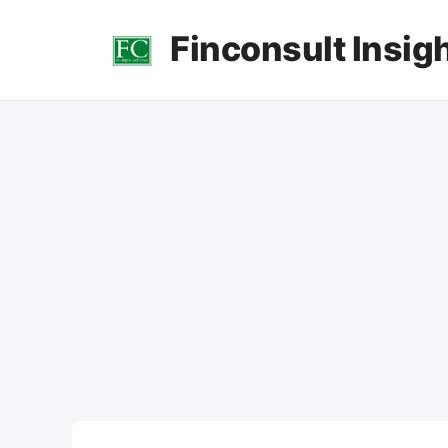
컨
Finconsult Insig
텐
츠
로
건
너
뛰
기