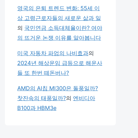
영국의 은퇴 트렌드 변화: 55세 이
상 고령근로자들의 새로운 삶과 일
의
국민연금 소득대체율이란? 여야
의 뜨거운 논쟁 이유를 알아봅니다
미국 자동차 파업의 나비효과
의
2024년 해상운임 급등으로 해운사
들 또 한번 떼돈버나?
AMD의 AI칩 MI300은 돌풍일까?
찻잔속의 태풍일까?
의
엔비디아
B100과 HBM3e