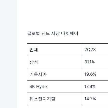
글로벌 낸드 시장 마켓쉐어
업체
2Q23
삼성
31.1%
키옥시아
19.6%
SK Hynix
17.9%
웨스턴디지탈
14.7%