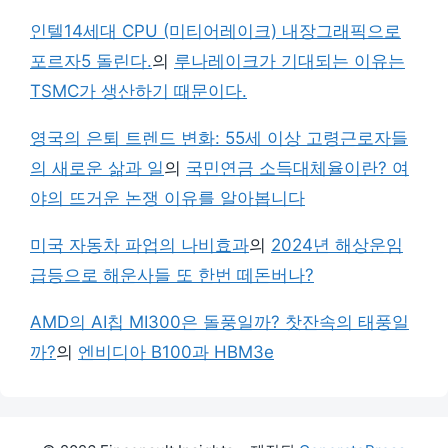
인텔14세대 CPU (미티어레이크) 내장그래픽으로
포르자5 돌린다.
의
루나레이크가 기대되는 이유는
TSMC가 생산하기 때문이다.
영국의 은퇴 트렌드 변화: 55세 이상 고령근로자들
의 새로운 삶과 일
의
국민연금 소득대체율이란? 여
야의 뜨거운 논쟁 이유를 알아봅니다
미국 자동차 파업의 나비효과
의
2024년 해상운임
급등으로 해운사들 또 한번 떼돈버나?
AMD의 AI칩 MI300은 돌풍일까? 찻잔속의 태풍일
까?
의
엔비디아 B100과 HBM3e