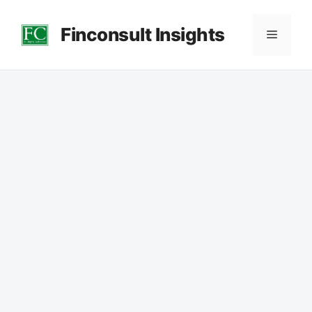
컨
Finconsult Insights
텐
메
츠
로
뉴
건
너
뛰
기