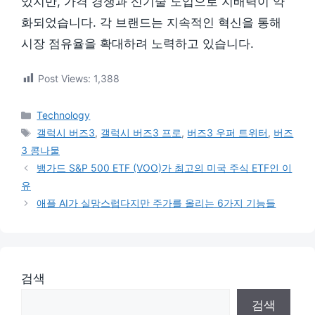
있지만, 가격 경쟁과 신기술 도입으로 지배력이 약
화되었습니다. 각 브랜드는 지속적인 혁신을 통해
시장 점유율을 확대하려 노력하고 있습니다.
Post Views:
1,388
카
Technology
테
태
갤럭시 버즈3
,
갤럭시 버즈3 프로
,
버즈3 우퍼 트위터
,
버즈
고
그
3 콩나물
리
뱅가드 S&P 500 ETF (VOO)가 최고의 미국 주식 ETF인 이
유
애플 AI가 실망스럽다지만 주가를 올리는 6가지 기능들
검색
검색