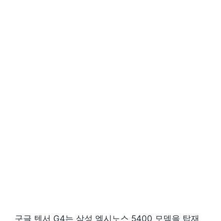
구글 텐서 G4는 삼성 엑시노스 5400 모뎀을 탑재