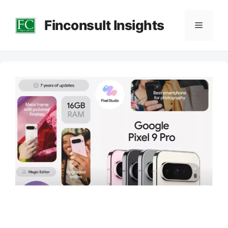
컨
Finconsult Insights
텐
메
츠
로
뉴
건
너
뛰
기