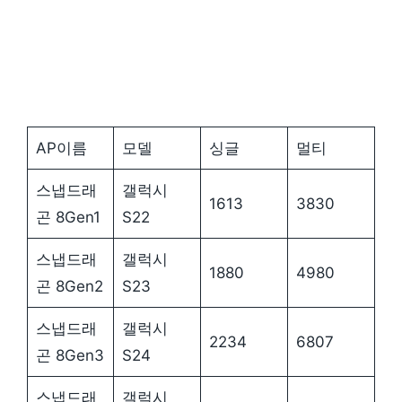
AP이름
모델
싱글
멀티
스냅드래
갤럭시
1613
3830
곤 8Gen1
S22
스냅드래
갤럭시
1880
4980
곤 8Gen2
S23
스냅드래
갤럭시
2234
6807
곤 8Gen3
S24
스냅드래
갤럭시