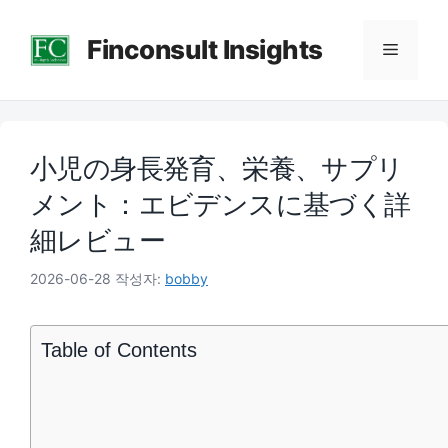
컨
Finconsult Insights
텐
메
츠
로
뉴
건
小児の身長発育、栄養、サプリ
너
뛰
メント：エビデンスに基づく詳
기
細レビュー
2026-06-28
작성자:
bobby
Table of Contents