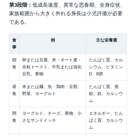
第3段階：
低成長速度、異常な思春期、全身症状、
家族範囲から大きく外れる身長は小児評価が必要
である。
食
例
主な栄養素
事
朝
卵または豆腐、米・オート麦・
たんぱく質、カル
食
全粒トースト、牛乳または強化
シウム、ビタミン
豆乳、果物
D、B群
昼
米または麺、魚・鶏肉・豆類、
たんぱく質、亜
食
野菜、ヨーグルト
鉛、鉄、カルシウ
ム
間
ヨーグルト、チーズ、果物、小
エネルギー、たん
食
さなサンドイッチ
ぱく質、カルシウ
ム