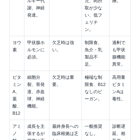
ルギー代
児、肉摂
険。
謝、神経
取が少な
発達。
い、低フ
ェリチ
ン。
ヨウ
甲状腺ホ
欠乏時は強
制限食、
過剰で
素
ルモンに
い。
魚介・乳
も甲状
必須。
製品不
腺機能
足。
異常。
ビタ
細胞分
欠乏時は重
極端な制
高用量
ミン
裂、骨発
要。
限食、B12
ビタミ
A、
達、赤血
なしのビ
ンAは
葉
球、神経
ーガン。
毒性。
酸、
機能。
B12
アミ
成長を主
最終身長への
一般推奨
診断遅
ノ
張するが
臨床根拠は乏
なし。
延、相