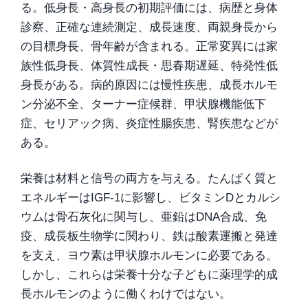
る。低身長・高身長の初期評価には、病歴と身体
診察、正確な連続測定、成長速度、両親身長から
の目標身長、骨年齢が含まれる。正常変異には家
族性低身長、体質性成長・思春期遅延、特発性低
身長がある。病的原因には慢性疾患、成長ホルモ
ン分泌不全、ターナー症候群、甲状腺機能低下
症、セリアック病、炎症性腸疾患、腎疾患などが
ある。
栄養は材料と信号の両方を与える。たんぱく質と
エネルギーはIGF-1に影響し、ビタミンDとカルシ
ウムは骨石灰化に関与し、亜鉛はDNA合成、免
疫、成長板生物学に関わり、鉄は酸素運搬と発達
を支え、ヨウ素は甲状腺ホルモンに必要である。
しかし、これらは栄養十分な子どもに薬理学的成
長ホルモンのように働くわけではない。