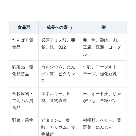
食品群
成長への寄与
例
たんぱく質
必須アミノ酸、亜
卵、魚、鶏肉、肉、
食品
鉛、鉄、B12
豆腐、豆類、ヨーグ
ルト
乳製品・強
カルシウム、たん
牛乳、ヨーグルト、
化代替品
ぱく質、ビタミン
チーズ、強化豆乳
D
全粒穀物・
エネルギー、B
米、オート麦、じゃ
でんぷん質
群、食物繊維
がいも、全粒パン
食品
野菜・果物
ビタミンC、葉
柑橘類、ベリー、葉
酸、カリウム、食
野菜、にんじん
物繊維