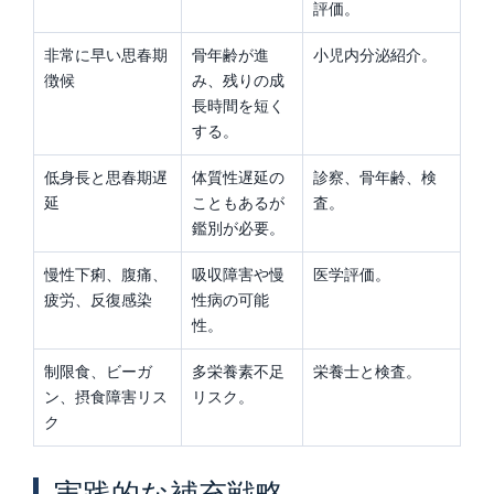
評価。
非常に早い思春期
骨年齢が進
小児内分泌紹介。
徴候
み、残りの成
長時間を短く
する。
低身長と思春期遅
体質性遅延の
診察、骨年齢、検
延
こともあるが
査。
鑑別が必要。
慢性下痢、腹痛、
吸収障害や慢
医学評価。
疲労、反復感染
性病の可能
性。
制限食、ビーガ
多栄養素不足
栄養士と検査。
ン、摂食障害リス
リスク。
ク
実践的な補充戦略