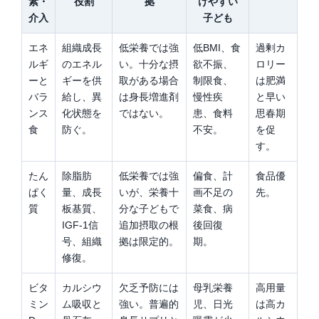
素・
役割
拠
けやすい
介入
子ども
エネ
組織成長
低栄養では強
低BMI、食
過剰カ
ルギ
のエネル
い。十分な摂
欲不振、
ロリー
ーと
ギーを供
取がある場合
制限食、
は肥満
バラ
給し、異
は身長増進剤
慢性疾
と早い
ンス
化状態を
ではない。
患、食料
思春期
食
防ぐ。
不安。
を促
す。
たん
除脂肪
低栄養では強
偏食、計
食品優
ぱく
量、成長
いが、栄養十
画不足の
先。
質
板基質、
分な子どもで
菜食、病
IGF-1信
追加摂取の根
後回復
号、組織
拠は限定的。
期。
修復。
ビタ
カルシウ
欠乏予防には
母乳栄養
高用量
ミン
ム吸収と
強い。普遍的
児、日光
は高カ