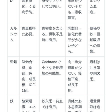
D
骨石灰
身長サプリと
曝露が少
ルシウ
化、くる
しては弱い。
ない子ど
ム血
病予防。
も、吸収
症。
障害。
カル
骨量獲得
骨密度を支え
乳製品・
便秘や
シウ
に必要。
る。摂取不足
強化代替
鉄・亜
ム
時に有用。
品が少な
鉛吸収
い子ど
への影
も。
響。
亜鉛
DNA合
Cochraneで
肉・魚介
過剰は
成、食
小さな身長増
摂取が少
吐き気
欲、免
加の可能性。
ない、慢
や銅欠
疫、成長
性下痢、
乏。
板、IGF-
成長不
1軸。
良。
鉄
酸素運
鉄欠乏・貧血
月経のあ
過量摂
搬、エネ
では有用。
る思春期
取は危