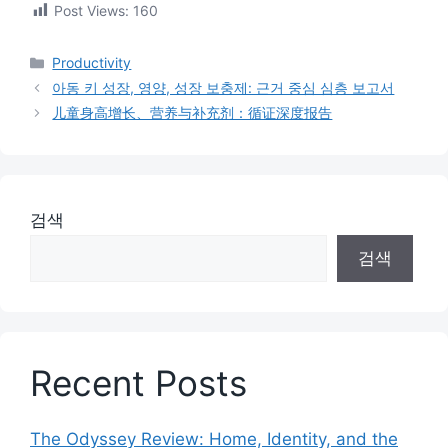
Post Views:
160
카
Productivity
테
아동 키 성장, 영양, 성장 보충제: 근거 중심 심층 보고서
고
儿童身高增长、营养与补充剂：循证深度报告
리
검색
검색
Recent Posts
The Odyssey Review: Home, Identity, and the