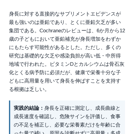
身長に対する直接的なサプリメントエビデンスが
最も強いのは亜鉛であり、とくに亜鉛欠乏が多い
集団である。Cochraneのレビューは、6か月から12
歳の子どもにおいて亜鉛補充が身長増加をわずか
にもたらす可能性があるとした。ただし、多くの
研究は基礎的な欠乏や感染負担が高い低・中所得
地域で行われた。ビタミンDとカルシウムは骨石灰
化とくる病予防に必須だが、健康で栄養十分な子
どもに高用量を用いて身長を伸ばすことを支持す
る根拠は乏しい。
実践的結論：
身長を正確に測定し、成長曲線と
成長速度を確認し、危険サインを評価し、食事
の不足を補正し、必要な栄養素だけを年齢に合
った量で補い、原因を診断せずに高用量・多成