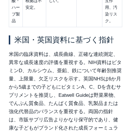
酸・
根拠は不
しい。
互作
ハー
安定。
用、汚
ブ製
染リス
品
ク。
米国・英国資料に基づく指針
米国の臨床資料は、成長曲線、正確な連続測定、
異常な成長速度の評価を重視する。NIH資料はビタ
ミンD、カルシウム、亜鉛、鉄について年齢別推奨
量、上限量、欠乏リスクを示す。英国NHSは6か月
から5歳までの子どもにビタミンA、C、Dを含むサ
プリメントを推奨し、Eatwell Guideは野菜果物、
でんぷん質食品、たんぱく質食品、乳製品または
強化代替品のバランスを重視する。両国の指針
は、市販サプリ広告よりかなり保守的であり、健
康な子どもがブランド化された成長フォーミュラ