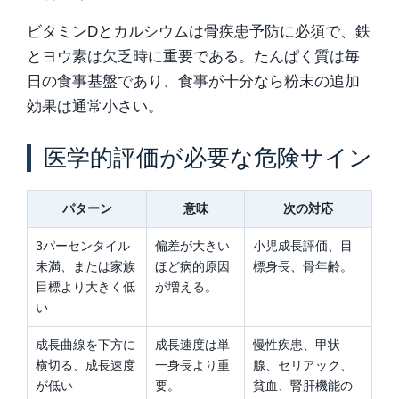
ビタミンDとカルシウムは骨疾患予防に必須で、鉄
とヨウ素は欠乏時に重要である。たんぱく質は毎
日の食事基盤であり、食事が十分なら粉末の追加
効果は通常小さい。
医学的評価が必要な危険サイン
パターン
意味
次の対応
3パーセンタイル
偏差が大きい
小児成長評価、目
未満、または家族
ほど病的原因
標身長、骨年齢。
目標より大きく低
が増える。
い
成長曲線を下方に
成長速度は単
慢性疾患、甲状
横切る、成長速度
一身長より重
腺、セリアック、
が低い
要。
貧血、腎肝機能の