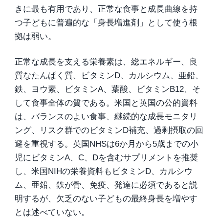
きに最も有用であり、正常な食事と成長曲線を持
つ子どもに普遍的な「身長増進剤」として使う根
拠は弱い。
正常な成長を支える栄養素は、総エネルギー、良
質なたんぱく質、ビタミンD、カルシウム、亜鉛、
鉄、ヨウ素、ビタミンA、葉酸、ビタミンB12、そ
して食事全体の質である。米国と英国の公的資料
は、バランスのよい食事、継続的な成長モニタリ
ング、リスク群でのビタミンD補充、過剰摂取の回
避を重視する。英国NHSは6か月から5歳までの小
児にビタミンA、C、Dを含むサプリメントを推奨
し、米国NIHの栄養資料もビタミンD、カルシウ
ム、亜鉛、鉄が骨、免疫、発達に必須であると説
明するが、欠乏のない子どもの最終身長を増やす
とは述べていない。