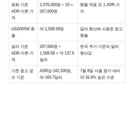
원화 기준
2,076,000원 ÷ 10 =
환율 적용 전 1 ADR 가
ADR 이론 가
207,600원
치
격
USD/KRW 환
약 1,508.58원
달러 환산에 사용한 참고
율
환율
달러 기준
207,600원 ÷
한국 주가 기준의 달러
ADR 이론 가
1,508.58 = 약 137.6
환산값
격
달러
기존 참고 공
ADR당 242,500원,
7월 8일 서울 종가 대비
모 기준
약 160.7달러
약 16.8% 높은 수준