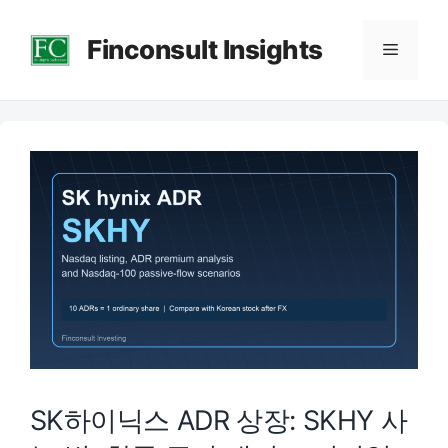
컨
Finconsult Insights
텐
메
츠
로
뉴
건
너
뛰
기
SK하이닉스 ADR 상장: SKHY 사