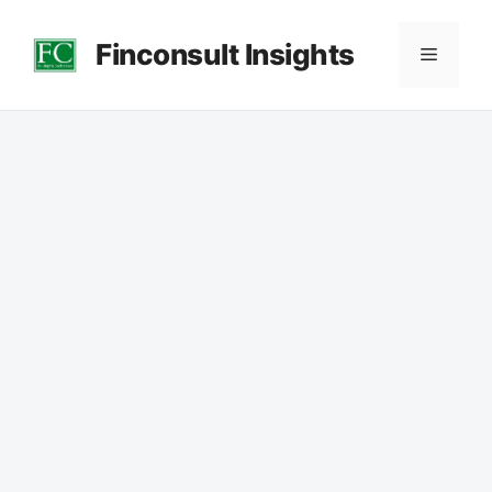
컨
Finconsult Insights
텐
메
츠
로
뉴
건
너
뛰
기