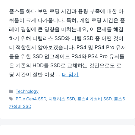
플스를 하다 보면 로딩 시간과 용량 부족에 대한 아
쉬움이 크게 다가옵니다. 특히, 게임 로딩 시간은 플
레이 경험에 큰 영향을 미치는데요, 이 문제를 해결
하기 위해 디램리스 SSD와 디램 SSD 중 어떤 것이
더 적합한지 알아보겠습니다. PS4 및 PS4 Pro 유저
들을 위한 SSD 업그레이드 PS4와 PS4 Pro 유저들
은 기존의 HDD를 SSD로 교체하는 것만으로도 로
딩 시간이 절반 이상 …
더 읽기
카
Technology
테
태
PCIe Gen4 SSD
,
디램리스 SSD
,
플스4 가성비 SSD
,
플스5
고
그
가성비 SSD
리