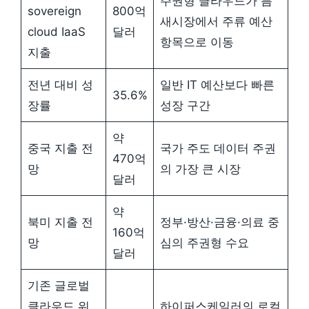
주권형 클라우드가 틈
sovereign
800억
새시장에서 주류 예산
cloud IaaS
달러
항목으로 이동
지출
전년 대비 성
일반 IT 예산보다 빠른
35.6%
장률
성장 구간
약
중국 지출 전
국가 주도 데이터 주권
470억
망
의 가장 큰 시장
달러
약
북미 지출 전
정부·방산·금융·의료 중
160억
망
심의 주권형 수요
달러
기존 글로벌
클라우드 워
하이퍼스케일러의 로컬