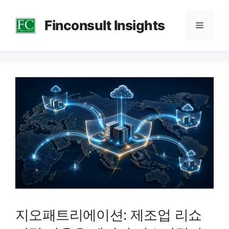
컨
Finconsult Insights
텐
메
츠
로
뉴
건
너
뛰
기
지오패트리에이션: 제조업 리쇼